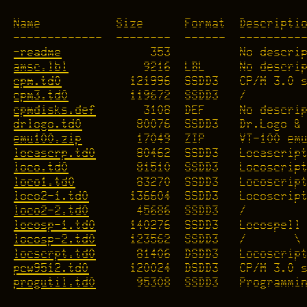
Name           Size      Format  Descriptio
-readme
amsc.lbl
cpm.td0
cpm3.td0
cpmdisks.def
drlogo.td0
emu100.zip
locascrp.td0
loco.td0
loco1.td0
loco2-1.td0
loco2-2.td0
locosp-1.td0
locosp-2.td0
locscrpt.td0
pcw9512.td0
progutil.td0